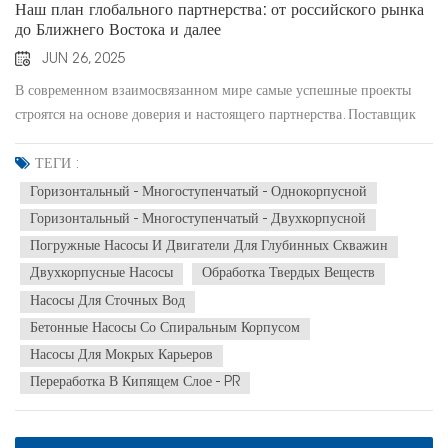
Наш план глобального партнерства: от российского рынка
до Ближнего Востока и далее
JUN 26, 2025
В современном взаимосвязанном мире самые успешные проекты
строятся на основе доверия и настоящего партнерства. Поставщик
должен быть не просто именем в счёте, а надёжным партнёром,
заинтересованным в вашем успехе, независимо от географии или
ТЕГИ :
сложности рынка.Компания Hefei Huasheng (CNHS) построила
Горизонтальный - Многоступенчатый - Однокорпусной
свою репутацию именно на этом принципе. Наш путь от лидера на
Горизонтальный - Многоступенчатый - Двухкорпусной
внутреннем рынке до надёжного международного партнёра — это
Погружные Насосы И Двигатели Для Глубинных Скважин
история амбиций, надёжности и стремления к росту вместе с
Двухкорпусные Насосы
Обработка Твердых Веществ
нашими клиентами.Доказанный успех, глобальные амбицииНаши
Насосы Для Сточных Вод
значительные достижения на динамичном российском рынке были
Бетонные Насосы Со Спиральным Корпусом
только началом. Мы доказали, что наши технологии, качество и опыт
управления проектами соответствуют самым высоким
Насосы Для Мокрых Карьеров
международным стандартам. Теперь мы делаем следующий шаг на
Переработка В Кипящем Слое - PR
нашем глобальном пути: создаём совместное предприятие в
Саудовской Аравии.Этот шаг — не просто расширение, это