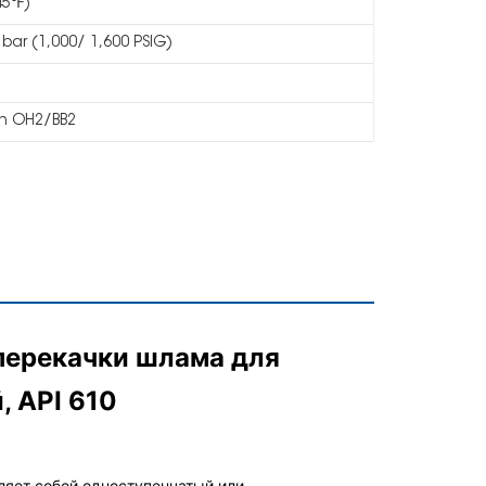
45℉)
 bar (1,000/ 1,600 PSIG)
th OH2/BB2
перекачки шлама для
 API 610
яет собой одноступенчатый или