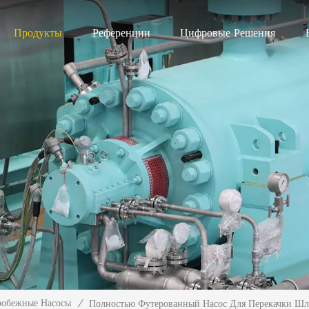
Продукты
Референции
Цифровые Решения
робежные Насосы
/
Полностью Футерованный Насос Для Перекачки Шл