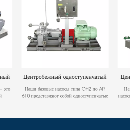
енчатый
Центробежные технологические
ических
насосы API 610 серии BB2 для
H2 по API
Наши стандартные одноступенчатые
1/OH2
тяжелых условий эксплуатации
тупенчатые
насосы типа API 610 BB2 монтируются по
креплением
центральной линии, имеют радиальный
а.Насос и
разъем и конструкцию с двойным
установлены
всасыванием, в которой подшипники
струкция
расположены между всасывающим и