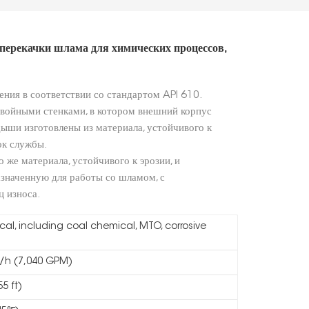
перекачки шлама для химических процессов,
ния в соответствии со стандартом API 610.
двойными стенками, в котором внешний корпус
дыши изготовлены из материала, устойчивого к
ок службы.
о же материала, устойчивого к эрозии, и
азначенную для работы со шламом, с
 износа.
al, including coal chemical, MTO, corrosive
/h (7,040 GPM)
5 ft)