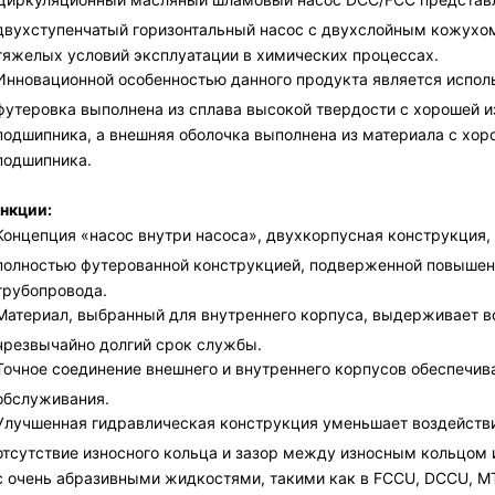
двухступенчатый горизонтальный насос с двухслойным кожухом
тяжелых условий эксплуатации в химических процессах.
Инновационной особенностью данного продукта является испол
футеровка выполнена из сплава высокой твердости с хорошей из
подшипника, а внешняя оболочка выполнена из материала с хоро
подшипника.
нкции:
Концепция «насос внутри насоса», двухкорпусная конструкция,
полностью футерованной конструкцией, подверженной повышен
трубопровода.
Материал, выбранный для внутреннего корпуса, выдерживает в
чрезвычайно долгий срок службы.
Точное соединение внешнего и внутреннего корпусов обеспечив
обслуживания.
Улучшенная гидравлическая конструкция уменьшает воздействи
отсутствие износного кольца и зазор между износным кольцом
с очень абразивными жидкостями, такими как в FCCU, DCCU, M