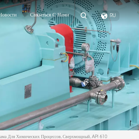
Новости
Связаться С Нами
RU
ама Для Химических Процессов, Сверхмощный, API 610