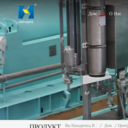
Дом
О Нас
ПРОДУКТ
/
Дом
/
Цент
Вы Находитесь В :