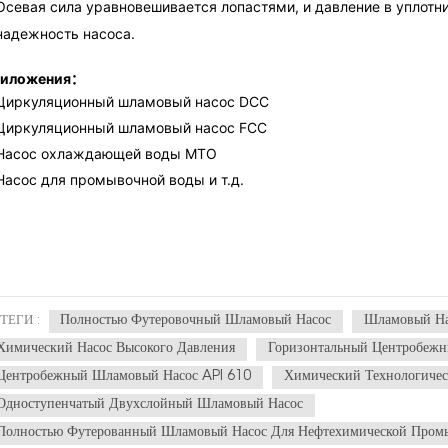
Осевая сила уравновешивается лопастями, и давление в уплотн
надежность насоса.
иложения：
Циркуляционный шламовый насос DCC
Циркуляционный шламовый насос FCC
Насос охлаждающей воды МТО
Насос для промывочной воды и т.д.
Полностью Футеровочный Шламовый Насос
Шламовый На
ТЕГИ :
Химический Насос Высокого Давления
Горизонтальный Центробежн
Центробежный Шламовый Насос API 610
Химический Технологичес
Одноступенчатый Двухслойный Шламовый Насос
Полностью Футерованный Шламовый Насос Для Нефтехимической Пром