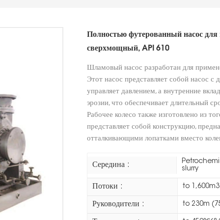
Полностью футерованный насос для 
сверхмощный, API 610
Шламовый насос разработан для примене
Этот насос представляет собой насос с 
управляет давлением, а внутренние вкла
эрозии, что обеспечивает длительный ср
Рабочее колесо также изготовлено из тог
представляет собой конструкцию, предн
отталкивающими лопатками вместо колец
Petrochemic
Середина :
slurry
Потоки :
to 1,600m3
Руководители :
to 230m (75