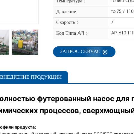
Температура :
to 450℃(8
Давление :
to 75 / 110
Скорость :
/
Код Типа API :
API 610 11
ЗАПРОС СЕЙЧАС
ВНЕДРЕНИЕ ПРОДУКЦИИ
олностью футерованный насос для 
имических процессов, сверхмощный,
офили продукта:
Циркуляционный масляный шламовый насос DCC/FCC представл